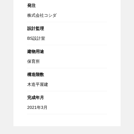
発注
株式会社コシダ
設計監理
BS設計室
建物用途
保育所
構造階数
木造平屋建
完成年月
2021年3月