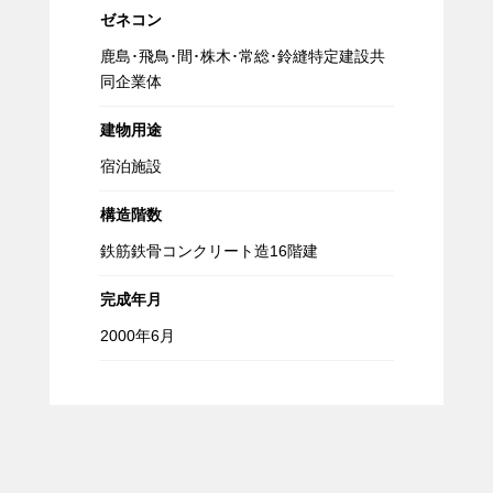
ゼネコン
鹿島･飛鳥･間･株木･常総･鈴縫特定建設共
同企業体
建物用途
宿泊施設
構造階数
鉄筋鉄骨コンクリート造16階建
完成年月
2000年6月