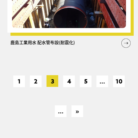
鹿島工業用水 配水管布設(耐震化)
1
2
3
4
5
...
10
...
»