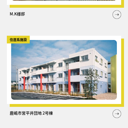
M.K様邸
住居系施設
鹿嶋市営平井団地 2号棟