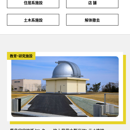
住居系施設
店 舗
土木系施設
解体撤去
教育・研究施設