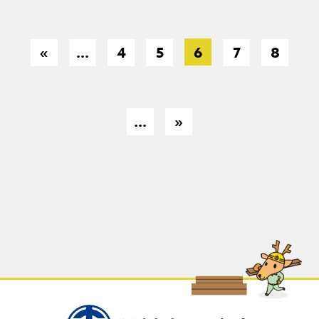
«
...
4
5
6
7
8
...
»