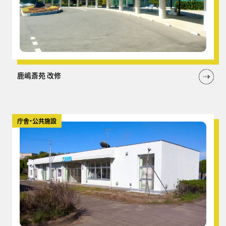
鹿嶋斎苑 改修
庁舎・公共施設