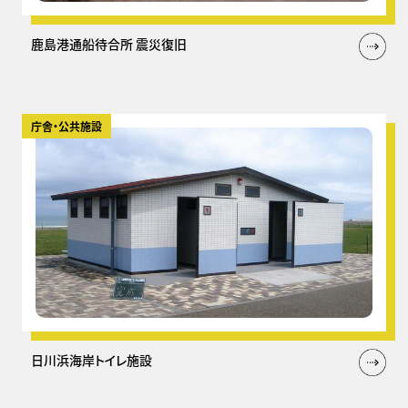
鹿島港通船待合所 震災復旧
庁舎・公共施設
日川浜海岸トイレ施設