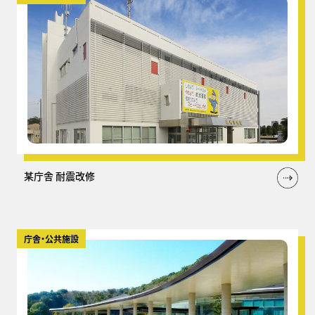
某庁舎 耐震改修
庁舎・公共施設